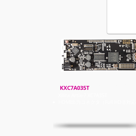
KXC7A035T​
Xilinx Artix-7 XC7A35T
HDMI出力コネクタ（Full HD非対