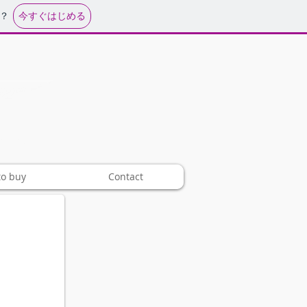
今すぐはじめる
？
基板
o buy
Contact